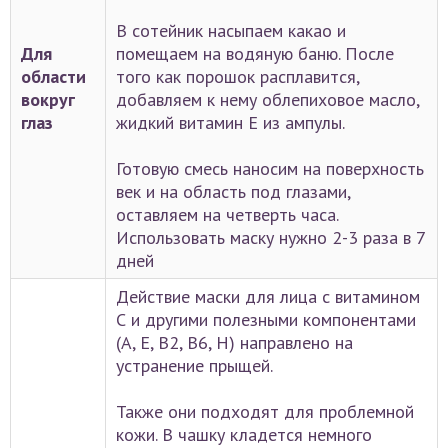
В сотейник насыпаем какао и
Для
помещаем на водяную баню. После
области
того как порошок расплавится,
вокруг
добавляем к нему облепиховое масло,
глаз
жидкий витамин Е из ампулы.
Готовую смесь наносим на поверхность
век и на область под глазами,
оставляем на четверть часа.
Использовать маску нужно 2-3 раза в 7
дней
Действие маски для лица с витамином
С и другими полезными компонентами
(А, Е, В2, В6, Н) направлено на
устранение прыщей.
Также они подходят для проблемной
кожи. В чашку кладется немного