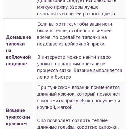
Для вязания следует использовать
мягкую пряжу. Узоры лучше
выполнять из нитей разного цвета
Если вы хотите, чтобы ваши ноги
были в тепле, особенно в зимнее
Домашние
время, то сделайте тапочки на
тапочки
подошве из войлочной пряжи.
на
войлочной
В интернете можно найти видео-
подошве
уроки с пошаговым описанием
процесса вязки. Вязание выполняется
легко и быстро
При тунисском вязании применяется
длинный крючок, который позволяет
сэкономить пряжу. Вязка получается
крупной, мягкой.
Вязание
тунисским
Она позволяет создать теплые
крючком
длинные гольфы, короткие сапожки,