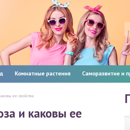
од
Комнатные растения
Саморазвитие и 
 каковы ее свойства
оза и каковы ее