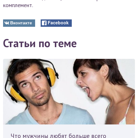
комплемент.
Вконтакте
Facebook
Статьи по теме
Что мужчины любят больше всего