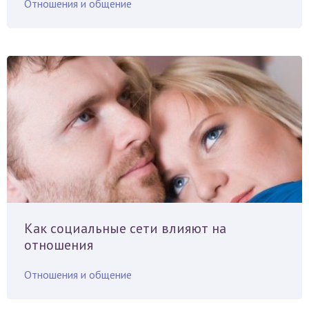
Отношения и общение
Как социальные сети влияют на
отношения
Отношения и общение