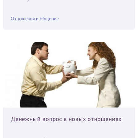
Отношения и общение
Денежный вопрос в новых отношениях