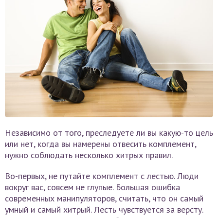
Независимо от того, преследуете ли вы какую-то цель
или нет, когда вы намерены отвесить комплемент,
нужно соблюдать несколько хитрых правил.
Во-первых, не путайте комплемент с лестью. Люди
вокруг вас, совсем не глупые. Большая ошибка
современных манипуляторов, считать, что он самый
умный и самый хитрый. Лесть чувствуется за версту.