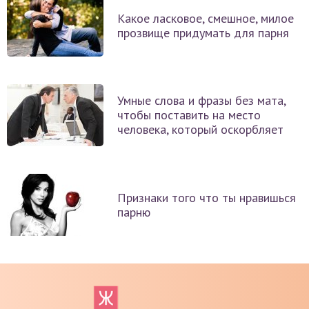
Какое ласковое, смешное, милое
прозвище придумать для парня
Умные слова и фразы без мата,
чтобы поставить на место
человека, который оскорбляет
Признаки того что ты нравишься
парню