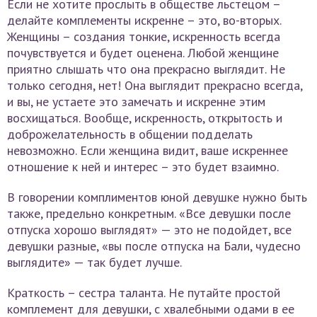
Если не хотите прослыть в обществе льстецом –
делайте комплементы искренне – это, во-вторых.
Женщины – создания тонкие, искренность всегда
почувствуется и будет оценена. Любой женщине
приятно слышать что она прекрасно выглядит. Не
только сегодня, нет! Она выглядит прекрасно всегда,
и вы, не устаете это замечать и искренне этим
восхищаться. Вообще, искренность, открытость и
доброжелательность в общении подделать
невозможно. Если женщина видит, ваше искреннее
отношение к ней и интерес – это будет взаимно.
В говорении комплиментов юной девушке нужно быть
также, предельно конкретным. «Все девушки после
отпуска хорошо выглядят» — это не подойдет, все
девушки разные, «вы после отпуска на Бали, чудесно
выглядите» — так будет лучше.
Краткость – сестра таланта. Не путайте простой
комплемент для девушки, с хвалебными одами в ее