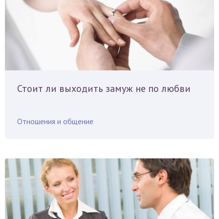
Стоит ли выходить замуж не по любви
Отношения и общение