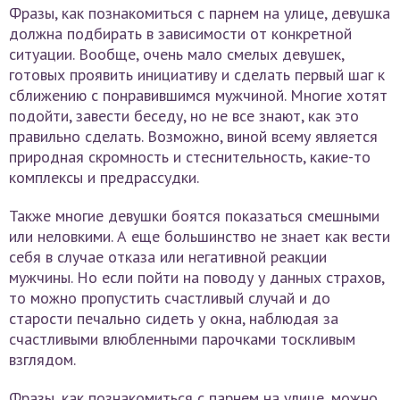
Фразы, как познакомиться с парнем на улице, девушка
должна подбирать в зависимости от конкретной
ситуации. Вообще, очень мало смелых девушек,
готовых проявить инициативу и сделать первый шаг к
сближению с понравившимся мужчиной. Многие хотят
подойти, завести беседу, но не все знают, как это
правильно сделать. Возможно, виной всему является
природная скромность и стеснительность, какие-то
комплексы и предрассудки.
Также многие девушки боятся показаться смешными
или неловкими. А еще большинство не знает как вести
себя в случае отказа или негативной реакции
мужчины. Но если пойти на поводу у данных страхов,
то можно пропустить счастливый случай и до
старости печально сидеть у окна, наблюдая за
счастливыми влюбленными парочками тоскливым
взглядом.
Фразы, как познакомиться с парнем на улице, можно