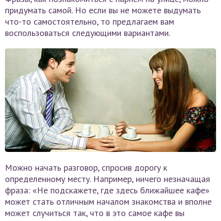
придумать самой. Но если вы не можете выдумать
что-то самостоятельно, то предлагаем вам
воспользоваться следующими вариантами.
Можно начать разговор, спросив дорогу к
определенному месту. Например, ничего незначащая
фраза: «Не подскажете, где здесь ближайшее кафе»
может стать отличным началом знакомства и вполне
может случиться так, что в это самое кафе вы