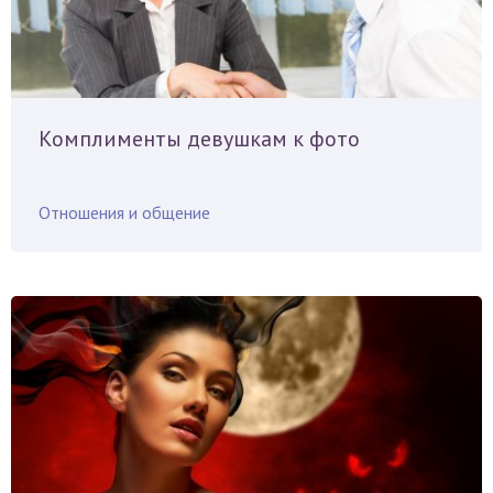
Комплименты девушкам к фото
Отношения и общение