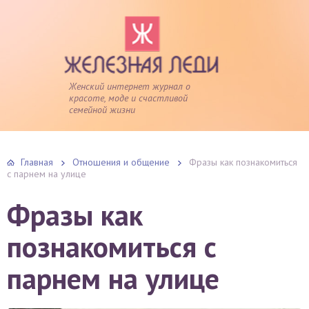
Женский интернет журнал о
красоте, моде и счастливой
семейной жизни
Главная
Отношения и общение
Фразы как познакомиться
с парнем на улице
Фразы как
познакомиться с
парнем на улице