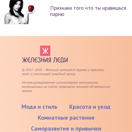
Признаки того что ты нравишься
парню
© 2017–2026 – Женский интернет журнал о красоте,
моде и счастливой семейной жизни
Несанкционированное использование материалов,
размещённых на сайте, запрещено законом об авторских
правах.
Мода и стиль
Красота и уход
Комнатные растения
Саморазвитие и привычки