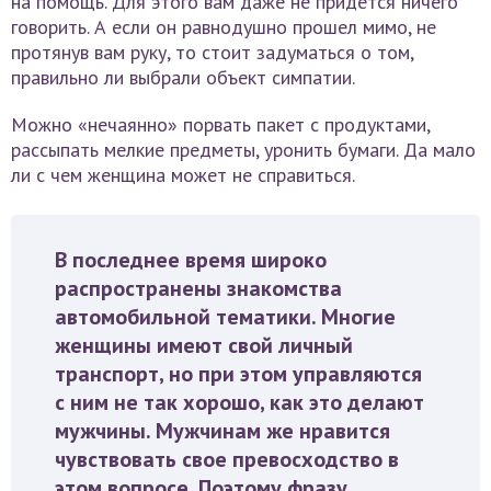
на помощь. Для этого вам даже не придется ничего
говорить. А если он равнодушно прошел мимо, не
протянув вам руку, то стоит задуматься о том,
правильно ли выбрали объект симпатии.
Можно «нечаянно» порвать пакет с продуктами,
рассыпать мелкие предметы, уронить бумаги. Да мало
ли с чем женщина может не справиться.
В последнее время широко
распространены знакомства
автомобильной тематики. Многие
женщины имеют свой личный
транспорт, но при этом управляются
с ним не так хорошо, как это делают
мужчины. Мужчинам же нравится
чувствовать свое превосходство в
этом вопросе. Поэтому фразу