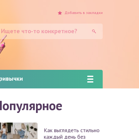
Добавить
в закладки
привычки
Популярное
Как выглядеть стильно
каждый день без