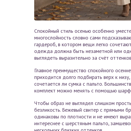
Спокойный стиль осенью особенно уместен
многослойность словно сами подсказываю
гардероб, в котором вещи легко сочетают
одежда должна быть незаметной или одн
выглядеть выразительно за счёт оттенков
Главное преимущество спокойного осенне
приходится долго подбирать верх к низу,
сочетается ли сумка с пальто. Большинст
комплект можно менять с помощью шарфа,
Чтобы образ не выглядел слишком просты
безликость. Бежевый свитер с прямыми б
одинаковы по плотности и не имеют выра
интереснее с шерстяным пальто, замшево
нескольких близких оттенков.